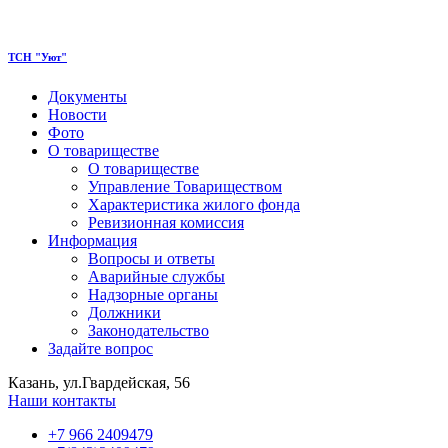
ТСН "Уют"
Документы
Новости
Фото
О товариществе
О товариществе
Управление Товариществом
Характеристика жилого фонда
Ревизионная комиссия
Информация
Вопросы и ответы
Аварийные службы
Надзорные органы
Должники
Законодательство
Задайте вопрос
Казань, ул.Гвардейская, 56
Наши контакты
+7 966 2409479