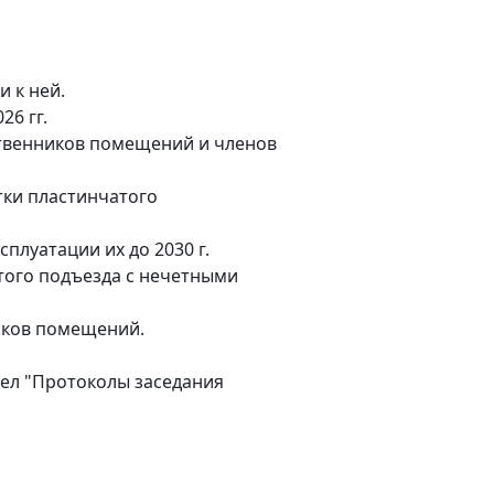
и к ней.
6 гг.
твенников помещений и членов
тки пластинчатого
плуатации их до 2030 г.
того подъезда с нечетными
иков помещений.
дел "Протоколы заседания