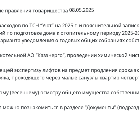
08.05.2025
сходов по ТСН “Уют” на 2025 г. и пояснительной записк
 по подготовке дома к отопительному периоду 2025-202
арианта уведомления о годовых общих собраниях собс
котельной АО “Казэнерго”, проведении химической чис
щей экспертизу лифтов на предмет продления срока экс
яка, проходящего через малые санузлы квартир четвер
ому (весеннему) осмотру общего имущества собственн
я можно познакомиться в разделе "Документы" (подраз